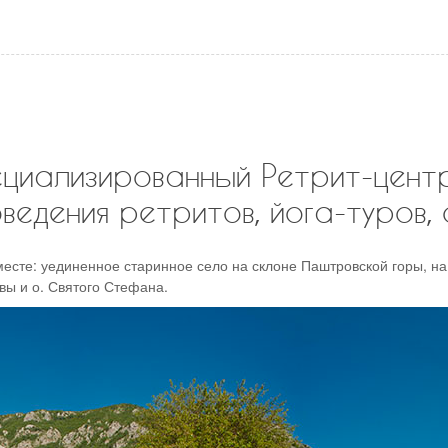
сой
ный апартамент
ный апартамент люкс
ециализированный Ретрит-центр
ведения ретритов, йога-туров, 
есте: уединенное старинное село на склоне Паштровской горы, на
вы и о. Святого Стефана.