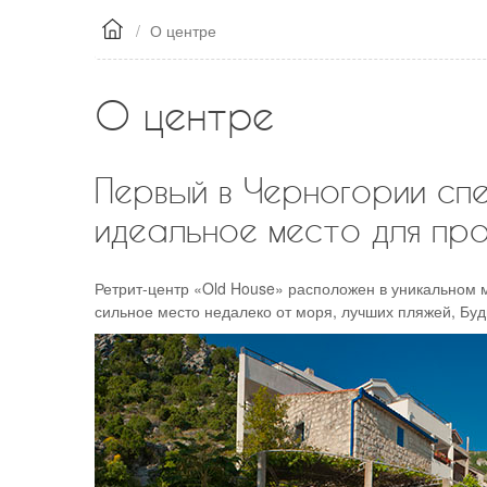
терра
/
О центре
Семей
О центре
Семей
Первый в Черногории сп
идеальное место для про
Ретрит-центр «Old House» расположен в уникальном м
сильное место недалеко от моря, лучших пляжей, Буд