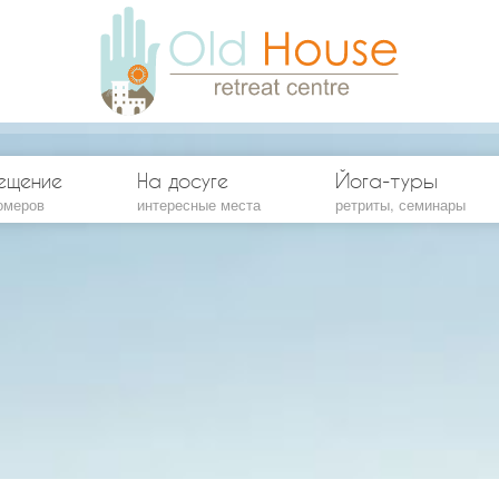
ещение
На досуге
Йога-туры
омеров
интересные места
ретриты, семинары
артный 2-местный номер
Экскурсии
артный 3-местный номер
Пляжи Будванской ривьеры
енный 3-местный номер
Монастыри и церкви
амент со спальней
Пешие походы
амент со спальней и