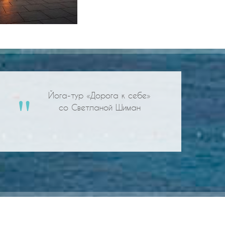
Йога-тур «Дорога к себе»
со Светланой Шиман