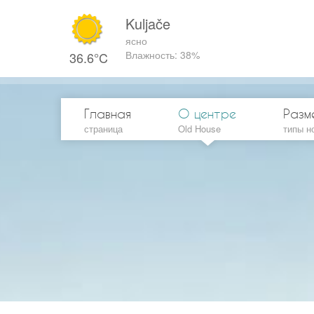
Kuljače
ясно
Влажность: 38%
36.6°C
Главная
О центре
Разм
страница
Old House
типы н
Станд
Станд
Улучш
Апарт
Апарт