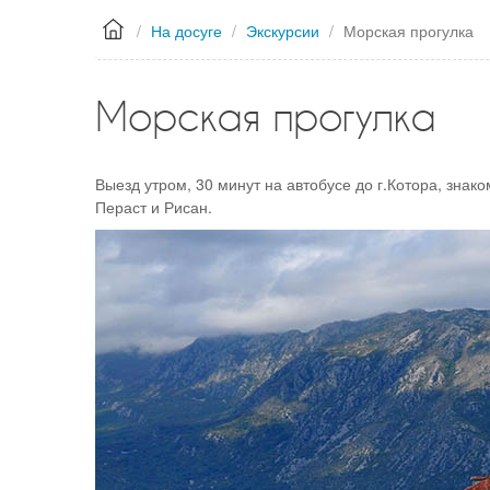
терра
/
На досуге
/
Экскурсии
/
Морская прогулка
Семей
Морская прогулка
Семей
Выезд утром, 30 минут на автобусе до г.Котора, знак
Пераст и Рисан.