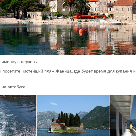
оименную церковь.
вы посетите чистейший пляж Жаница, где будет время для купания и
 на автобусе.