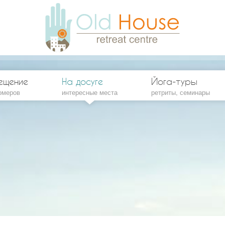
ещение
На досуге
Йога-туры
омеров
интересные места
ретриты, семинары
артный 2-местный номер
Экскурсии
артный 3-местный номер
Пляжи Будванской ривьеры
енный 3-местный номер
Монастыри и церкви
амент со спальней
Пешие походы
амент со спальней и