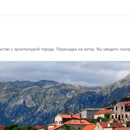
сой
ный апартамент
ный апартамент люкс
омство с архитектурой города. Пересадка на катер. Вы увидите пан