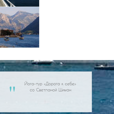
Йога-тур «Дорога к себе»
со Светланой Шиман