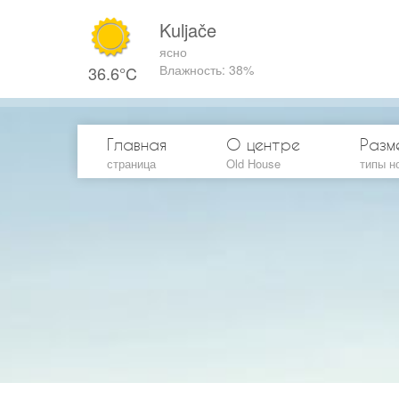
Kuljače
ясно
Влажность: 38%
36.6°C
Главная
О центре
Разм
страница
Old House
типы н
Станд
Станд
Улучш
Апарт
Апарт